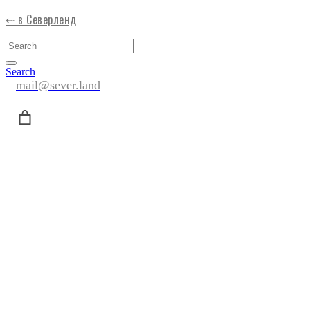
⇠ в Северленд
Search
mail@sever.land