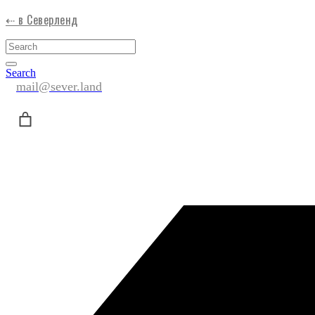
⇠ в Северленд
Search
mail@sever.land