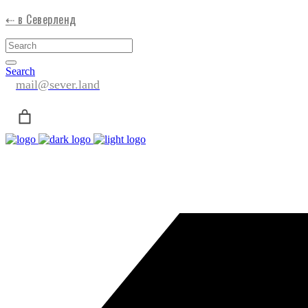
⇠ в Северленд
Search
mail@sever.land