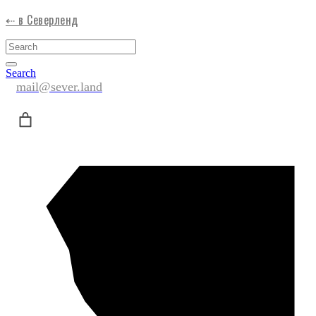
⇠ в Северленд
Search
mail@sever.land