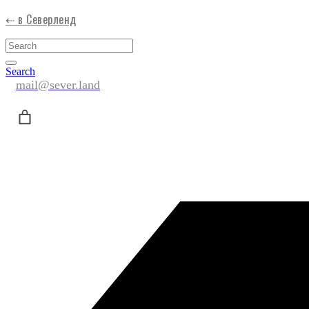
⇠ в Северленд
Search
mail@sever.land