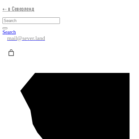
⇠ в Северленд
Search
mail@sever.land