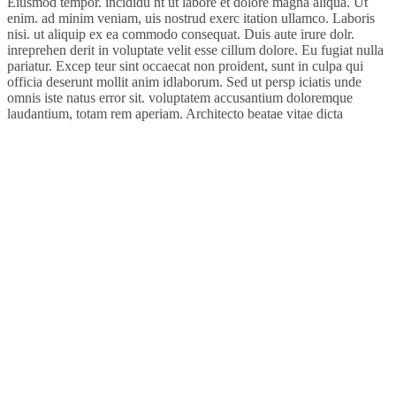
Eiusmod tempor. incididu nt ut labore et dolore magna aliqua. Ut
enim. ad minim veniam, uis nostrud exerc itation ullamco. Laboris
nisi. ut aliquip ex ea commodo consequat. Duis aute irure dolr.
inreprehen derit in voluptate velit esse cillum dolore. Eu fugiat nulla
pariatur. Excep teur sint occaecat non proident, sunt in culpa qui
officia deserunt mollit anim idlaborum. Sed ut persp iciatis unde
omnis iste natus error sit. voluptatem accusantium doloremque
laudantium, totam rem aperiam. Architecto beatae vitae dicta