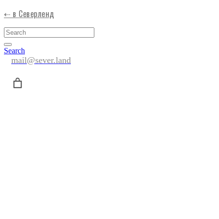
⇠ в Северленд
Search
mail@sever.land