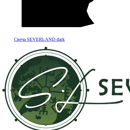
Свеча SEVERLAND dark