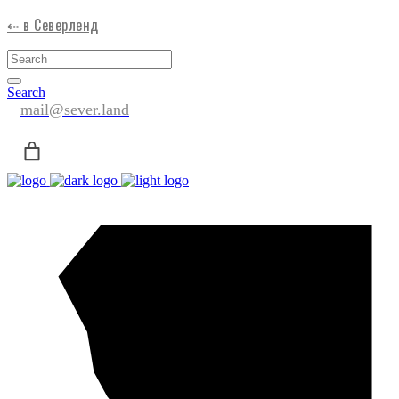
⇠ в Северленд
Search
mail@sever.land